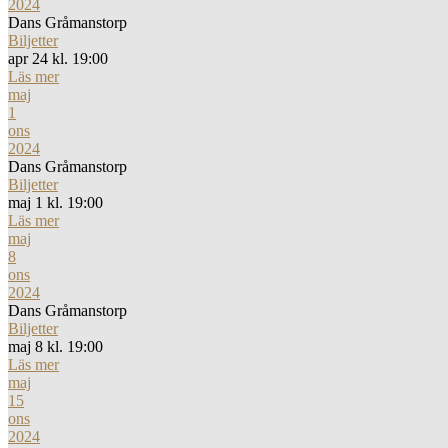
2024
Dans Gråmanstorp
Biljetter
apr 24 kl. 19:00
Läs mer
maj
1
ons
2024
Dans Gråmanstorp
Biljetter
maj 1 kl. 19:00
Läs mer
maj
8
ons
2024
Dans Gråmanstorp
Biljetter
maj 8 kl. 19:00
Läs mer
maj
15
ons
2024