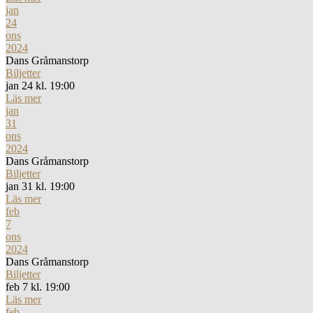
jan
24
ons
2024
Dans Gråmanstorp
Biljetter
jan 24 kl. 19:00
Läs mer
jan
31
ons
2024
Dans Gråmanstorp
Biljetter
jan 31 kl. 19:00
Läs mer
feb
7
ons
2024
Dans Gråmanstorp
Biljetter
feb 7 kl. 19:00
Läs mer
feb