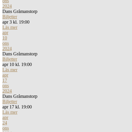
ons
2024
Dans Gråmanstorp
Biljetter
apr 3 kl. 19:00
Läs mer
apr
10
ons
2024
Dans Gråmanstorp
Biljetter
apr 10 kl. 19:00
Läs mer
apr
17
ons
2024
Dans Gråmanstorp
Biljetter
apr 17 kl. 19:00
Läs mer
apr
24
ons