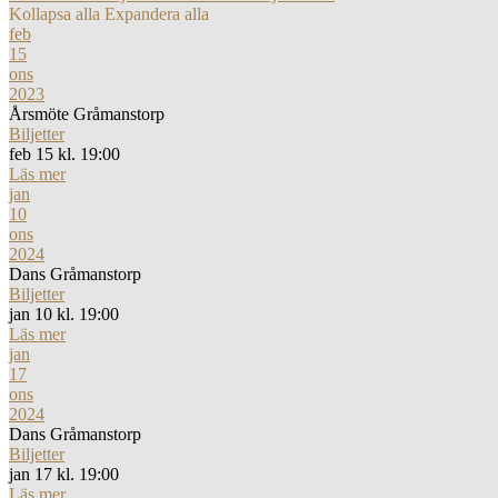
Kollapsa alla
Expandera alla
feb
15
ons
2023
Årsmöte Gråmanstorp
Biljetter
feb 15 kl. 19:00
Läs mer
jan
10
ons
2024
Dans Gråmanstorp
Biljetter
jan 10 kl. 19:00
Läs mer
jan
17
ons
2024
Dans Gråmanstorp
Biljetter
jan 17 kl. 19:00
Läs mer