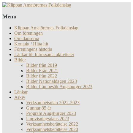
Menu
Klippan Amatörernas Folkdanslag
Om föreningen
Om danserna
Kontakt / Hitta hit
Föreningens historia
Länkar till Intressanta aktiviteter
Bilder
Bilder från 2019
Bilder Från 2021
Bilder från 2022
Bilder Nationaldagen 2023
Bilder från besök Augsburger 2023
Länkar
Arkiv
Verksamhetsplan 2022-2023
Gunnar 85 år
Program Augsburger 2023
Uppvisningsdans 2023
Verksamhetsberättelse 2022
Verksamhetsberättelse 2020