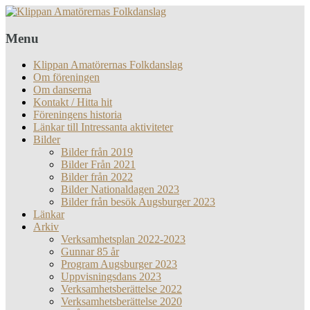
Menu
Klippan Amatörernas Folkdanslag
Om föreningen
Om danserna
Kontakt / Hitta hit
Föreningens historia
Länkar till Intressanta aktiviteter
Bilder
Bilder från 2019
Bilder Från 2021
Bilder från 2022
Bilder Nationaldagen 2023
Bilder från besök Augsburger 2023
Länkar
Arkiv
Verksamhetsplan 2022-2023
Gunnar 85 år
Program Augsburger 2023
Uppvisningsdans 2023
Verksamhetsberättelse 2022
Verksamhetsberättelse 2020