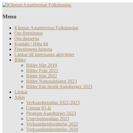
Menu
Klippan Amatörernas Folkdanslag
Om föreningen
Om danserna
Kontakt / Hitta hit
Föreningens historia
Länkar till Intressanta aktiviteter
Bilder
Bilder från 2019
Bilder Från 2021
Bilder från 2022
Bilder Nationaldagen 2023
Bilder från besök Augsburger 2023
Länkar
Arkiv
Verksamhetsplan 2022-2023
Gunnar 85 år
Program Augsburger 2023
Uppvisningsdans 2023
Verksamhetsberättelse 2022
Verksamhetsberättelse 2020