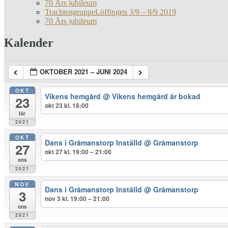
70 Års jubileum
TrachtengruppeLöffingen 3/9 – 8/9 2019
70 Års jubileum
Kalender
OKTOBER 2021 – JUNI 2024
OKT
Vikens hemgård
@ Vikens hemgård är bokad
23
okt 23 kl. 18:00
lör
2021
OKT
Dans i Gråmanstorp Inställd
@ Gråmanstorp
27
okt 27 kl. 19:00 – 21:00
ons
2021
NOV
Dans i Gråmanstorp Inställd
@ Gråmanstorp
3
nov 3 kl. 19:00 – 21:00
ons
2021