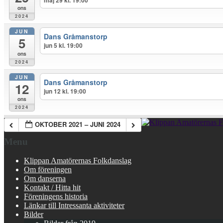
ons
2024
JUN
Dans Gråmanstorp
5
jun 5 kl. 19:00
ons
2024
JUN
Dans Gråmanstorp
12
jun 12 kl. 19:00
ons
2024
OKTOBER 2021 – JUNI 2024
Menu
Klippan Amatörernas Folkdanslag
Om föreningen
Om danserna
Kontakt / Hitta hit
Föreningens historia
Länkar till Intressanta aktiviteter
Bilder