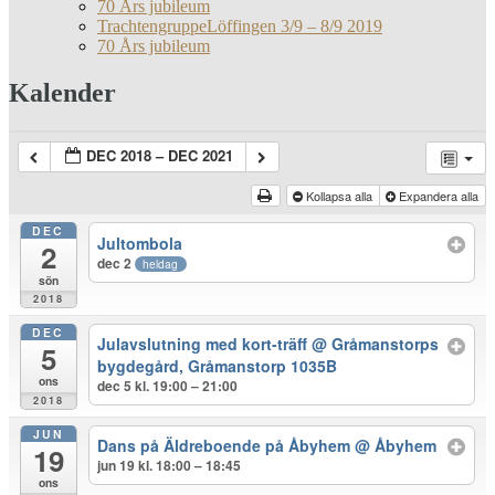
70 Års jubileum
TrachtengruppeLöffingen 3/9 – 8/9 2019
70 Års jubileum
Kalender
DEC 2018 – DEC 2021
Kollapsa alla
Expandera alla
DEC
Jultombola
2
dec 2
heldag
sön
2018
DEC
Julavslutning med kort-träff
@ Gråmanstorps
5
bygdegård, Gråmanstorp 1035B
ons
dec 5 kl. 19:00 – 21:00
2018
JUN
Dans på Äldreboende på Åbyhem
@ Åbyhem
19
jun 19 kl. 18:00 – 18:45
ons