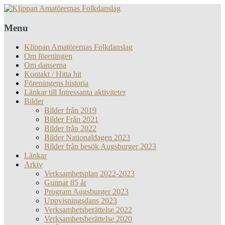
Menu
Klippan Amatörernas Folkdanslag
Om föreningen
Om danserna
Kontakt / Hitta hit
Föreningens historia
Länkar till Intressanta aktiviteter
Bilder
Bilder från 2019
Bilder Från 2021
Bilder från 2022
Bilder Nationaldagen 2023
Bilder från besök Augsburger 2023
Länkar
Arkiv
Verksamhetsplan 2022-2023
Gunnar 85 år
Program Augsburger 2023
Uppvisningsdans 2023
Verksamhetsberättelse 2022
Verksamhetsberättelse 2020