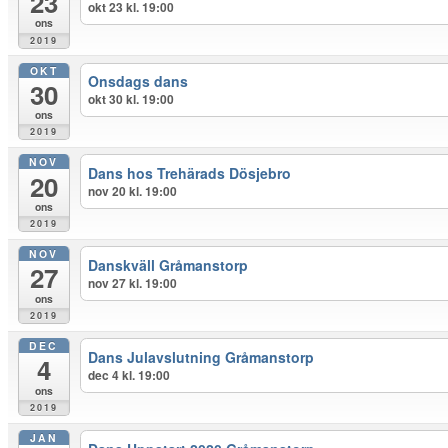
23
okt 23 kl. 19:00
ons
2019
OKT
Onsdags dans
30
okt 30 kl. 19:00
ons
2019
NOV
Dans hos Trehärads Dösjebro
20
nov 20 kl. 19:00
ons
2019
NOV
Danskväll Gråmanstorp
27
nov 27 kl. 19:00
ons
2019
DEC
Dans Julavslutning Gråmanstorp
4
dec 4 kl. 19:00
ons
2019
JAN