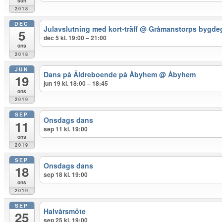
sön
2018
DEC
Julavslutning med kort-träff
@ Gråmanstorps bygdeg
5
dec 5 kl. 19:00 – 21:00
ons
2018
JUN
Dans på Äldreboende på Åbyhem
@ Åbyhem
19
jun 19 kl. 18:00 – 18:45
ons
2019
SEP
Onsdags dans
11
sep 11 kl. 19:00
ons
2019
SEP
Onsdags dans
18
sep 18 kl. 19:00
ons
2019
SEP
Halvårsmöte
25
sep 25 kl. 19:00