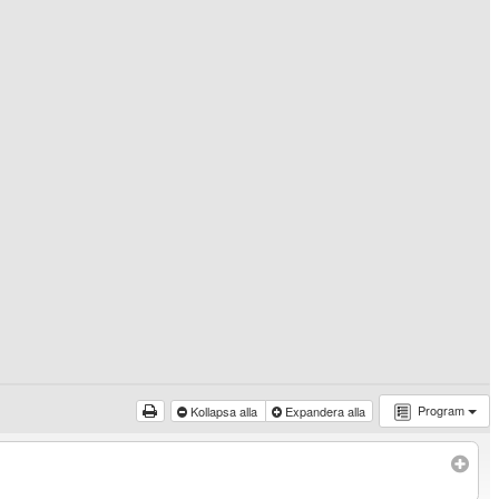
Program
Kollapsa alla
Expandera alla