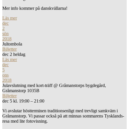
Mer info kommer på danskvällarna!
Läs mer
dec
2
sön
2018
Jultombola
Biljetter
dec 2
heldag
Läs mer
dec
5
ons
2018
Julavslutning med kort-träff
@ Gråmanstorps bygdegård,
Gråmanstorp 1035B
Biljetter
dec 5 kl. 19:00 – 21:00
Vi avslutar höstterminen traditionsenligt med trevligt samkväm i
Gråmanstorp. Vi passar också på att minnas sommarens Tysklands-
resa med lite fotovisning.