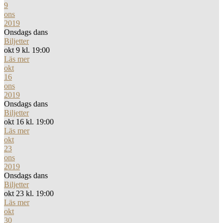
9
ons
2019
Onsdags dans
Biljetter
okt 9 kl. 19:00
Läs mer
okt
16
ons
2019
Onsdags dans
Biljetter
okt 16 kl. 19:00
Läs mer
okt
23
ons
2019
Onsdags dans
Biljetter
okt 23 kl. 19:00
Läs mer
okt
30