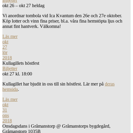
Biljetter
okt 26 – okt 27
heldag
Vi anordnar tombola vid Ica Kvantum den 26e och 27e oktober.
Köp lotter och vinn fina priser, bl.a. våra fina hemstöpta ljus och
annat fint hantverk. Välkomna!
Läs mer
okt
27
lör
2018
Kullagillets höstfest
Biljetter
okt 27 kl. 18:00
Kullagillet har bjudit in oss till sin höstfest. Lär mer på
deras
hemsida
.
Läs mer
okt
31
ons
2018
Onsdagsdans i Gråmanstorp
@ Gråmanstorps bygdegård,
Gråmanstorp 1035B