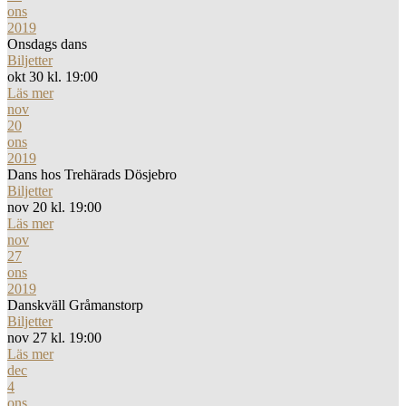
ons
2019
Onsdags dans
Biljetter
okt 30 kl. 19:00
Läs mer
nov
20
ons
2019
Dans hos Trehärads Dösjebro
Biljetter
nov 20 kl. 19:00
Läs mer
nov
27
ons
2019
Danskväll Gråmanstorp
Biljetter
nov 27 kl. 19:00
Läs mer
dec
4
ons