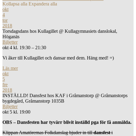
Kollapsa alla
Expandera alla
okt
4
tor
2018
Torsdagsdans hos Kullagillet
@ Kullagymnasiets danslokal,
Höganäs
Biljetter
okt 4 kl. 19:30 – 21:30
Vi åker till Kullagillet och dansar med dem. Häng med! =)
Läs mer
okt
5
fre
2018
INSTÄLLD! Dansfest hos KAF i Gråmanstorp
@ Gråmanstorps
bygdegård, Gråmanstorp 1035B
Biljetter
okt 5 kl. 19:00
OBS – Dansfesten har tyvärr blivit inställd pga för få anmälda.
Klippan Amatörernas Folkdanslag bjuder in till
dansfest
i