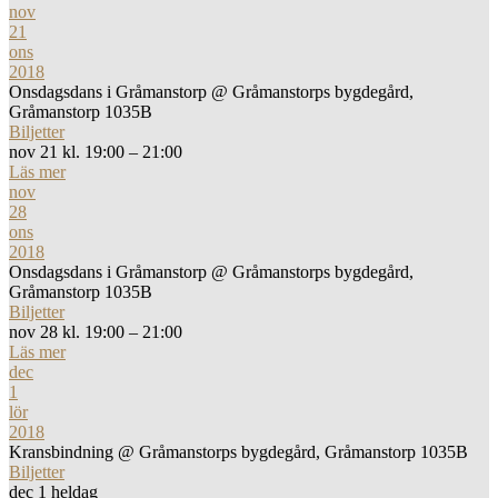
nov
21
ons
2018
Onsdagsdans i Gråmanstorp
@ Gråmanstorps bygdegård,
Gråmanstorp 1035B
Biljetter
nov 21 kl. 19:00 – 21:00
Läs mer
nov
28
ons
2018
Onsdagsdans i Gråmanstorp
@ Gråmanstorps bygdegård,
Gråmanstorp 1035B
Biljetter
nov 28 kl. 19:00 – 21:00
Läs mer
dec
1
lör
2018
Kransbindning
@ Gråmanstorps bygdegård, Gråmanstorp 1035B
Biljetter
dec 1
heldag