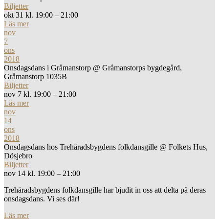
Biljetter
okt 31 kl. 19:00 – 21:00
Läs mer
nov
7
ons
2018
Onsdagsdans i Gråmanstorp
@ Gråmanstorps bygdegård,
Gråmanstorp 1035B
Biljetter
nov 7 kl. 19:00 – 21:00
Läs mer
nov
14
ons
2018
Onsdagsdans hos Trehäradsbygdens folkdansgille
@ Folkets Hus,
Dösjebro
Biljetter
nov 14 kl. 19:00 – 21:00
Trehäradsbygdens folkdansgille har bjudit in oss att delta på deras
onsdagsdans. Vi ses där!
Läs mer