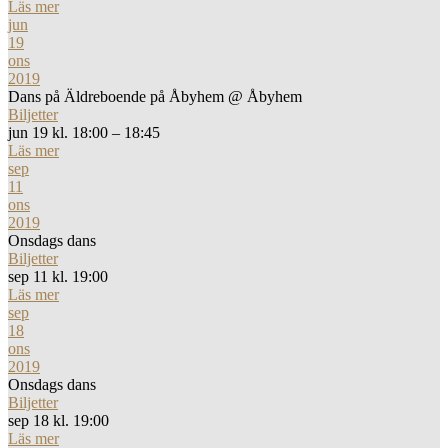
Läs mer
jun
19
ons
2019
Dans på Äldreboende på Åbyhem
@ Åbyhem
Biljetter
jun 19 kl. 18:00 – 18:45
Läs mer
sep
11
ons
2019
Onsdags dans
Biljetter
sep 11 kl. 19:00
Läs mer
sep
18
ons
2019
Onsdags dans
Biljetter
sep 18 kl. 19:00
Läs mer