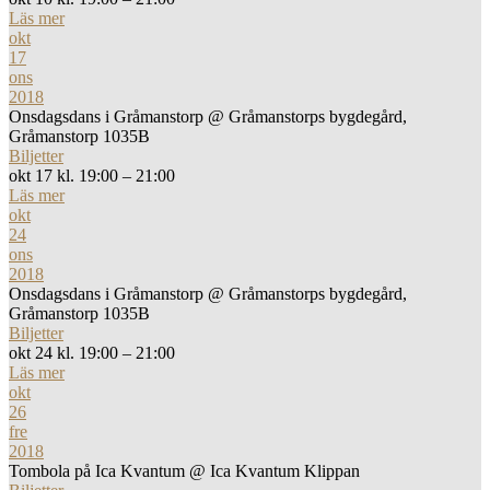
Läs mer
okt
17
ons
2018
Onsdagsdans i Gråmanstorp
@ Gråmanstorps bygdegård,
Gråmanstorp 1035B
Biljetter
okt 17 kl. 19:00 – 21:00
Läs mer
okt
24
ons
2018
Onsdagsdans i Gråmanstorp
@ Gråmanstorps bygdegård,
Gråmanstorp 1035B
Biljetter
okt 24 kl. 19:00 – 21:00
Läs mer
okt
26
fre
2018
Tombola på Ica Kvantum
@ Ica Kvantum Klippan