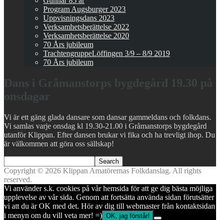
Gunnar 85 år
Program Augsburger 2023
Uppvisningsdans 2023
Verksamhetsberättelse 2022
Verksamhetsberättelse 2020
70 Års jubileum
TrachtengruppeLöffingen 3/9 – 8/9 2019
70 Års jubileum
Dans i Gråmanstorps bygdegård 19.30 på
onsdagar
Vi är ett gäng glada dansare som dansar gammeldans och folkdans.
Vi samlas varje onsdag kl 19.30-21.00 i Gråmanstorps bygdegård
utanför Klippan. Efter dansen brukar vi fika och ha trevligt ihop. Du
är välkommen att göra oss sällskap!
Copyright © 2026 Klippan Amatörernas Folkdanslag. All rights
reserved.
Vi använder s.k. cookies på vår hemsida för att ge dig bästa möjliga
upplevelse av vår sida. Genom att fortsätta använda sidan förutsätter
vi att du är OK med det. Hör av dig till webmaster från kontaktsidan
i menyn om du vill veta mer! =)
OK, jag förstår!