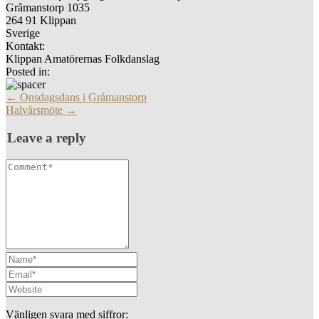
Gråmanstorp 1035
264 91 Klippan
Sverige
Kontakt:
Klippan Amatörernas Folkdanslag
Posted in:
More
←
Onsdagsdans i Gråmanstorp
Articles
Halvårsmöte
→
Leave a reply
Vänligen svara med siffror: