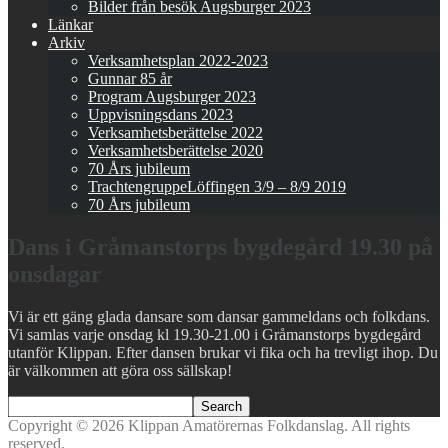
Bilder från besök Augsburger 2023
Länkar
Arkiv
Verksamhetsplan 2022-2023
Gunnar 85 år
Program Augsburger 2023
Uppvisningsdans 2023
Verksamhetsberättelse 2022
Verksamhetsberättelse 2020
70 Års jubileum
TrachtengruppeLöffingen 3/9 – 8/9 2019
70 Års jubileum
Dans i Gråmanstorps bygdegård 19.30 på
onsdagar
Vi är ett gäng glada dansare som dansar gammeldans och folkdans.
Vi samlas varje onsdag kl 19.30-21.00 i Gråmanstorps bygdegård
utanför Klippan. Efter dansen brukar vi fika och ha trevligt ihop. Du
är välkommen att göra oss sällskap!
Copyright © 2026 Klippan Amatörernas Folkdanslag. All rights
reserved.