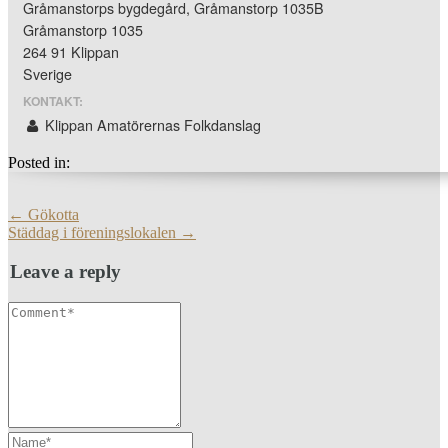
Gråmanstorps bygdegård, Gråmanstorp 1035B
Gråmanstorp 1035
264 91 Klippan
Sverige
KONTAKT:
Klippan Amatörernas Folkdanslag
Posted in:
More
←
Gökotta
Articles
Städdag i föreningslokalen
→
Leave a reply