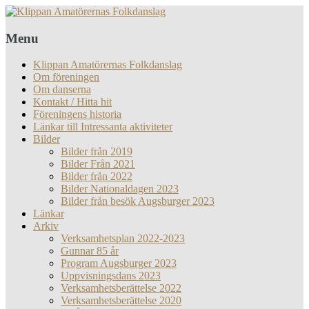
Menu
Klippan Amatörernas Folkdanslag
Om föreningen
Om danserna
Kontakt / Hitta hit
Föreningens historia
Länkar till Intressanta aktiviteter
Bilder
Bilder från 2019
Bilder Från 2021
Bilder från 2022
Bilder Nationaldagen 2023
Bilder från besök Augsburger 2023
Länkar
Arkiv
Verksamhetsplan 2022-2023
Gunnar 85 år
Program Augsburger 2023
Uppvisningsdans 2023
Verksamhetsberättelse 2022
Verksamhetsberättelse 2020