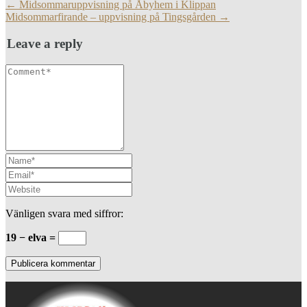
More
←
Midsommaruppvisning på Åbyhem i Klippan
Articles
Midsommarfirande – uppvisning på Tingsgården
→
Leave a reply
Vänligen svara med siffror:
19 − elva =