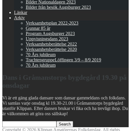
Bilder Nationaldagen 2023
Bilder från besök Augsburger 2023
Länkar
Arkiv
Verksamhetsplan 2022-2023
Gunnar 85 år
Program Augsburger 2023
Uppvisningsdans 2023
Verksamhetsberättelse 2022
Verksamhetsberättelse 2020
70 Års jubileum
TrachtengruppeLöffingen 3/9 – 8/9 2019
70 Års jubileum
Dans i Gråmanstorps bygdegård 19.30 på
onsdagar
Vi är ett gäng glada dansare som dansar gammeldans och folkdans.
Vi samlas varje onsdag kl 19.30-21.00 i Gråmanstorps bygdegård
utanför Klippan. Efter dansen brukar vi fika och ha trevligt ihop. Du
är välkommen att göra oss sällskap!
Copyright © 2026 Klippan Amatörernas Folkdanslag. All rights