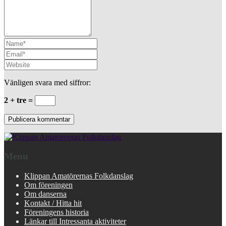
Vänligen svara med siffror:
2 + tre =
Menu
Klippan Amatörernas Folkdanslag
Om föreningen
Om danserna
Kontakt / Hitta hit
Föreningens historia
Länkar till Intressanta aktiviteter