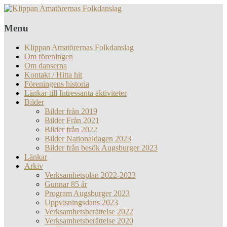
Menu
Klippan Amatörernas Folkdanslag
Om föreningen
Om danserna
Kontakt / Hitta hit
Föreningens historia
Länkar till Intressanta aktiviteter
Bilder
Bilder från 2019
Bilder Från 2021
Bilder från 2022
Bilder Nationaldagen 2023
Bilder från besök Augsburger 2023
Länkar
Arkiv
Verksamhetsplan 2022-2023
Gunnar 85 år
Program Augsburger 2023
Uppvisningsdans 2023
Verksamhetsberättelse 2022
Verksamhetsberättelse 2020