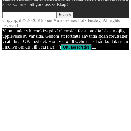
är välkommen att göra oss sällskap!
Copyright © 2026 Klippan Amatörernas Folkdanslag. All rights
reserved.
Vi använder s.k. cookies på vår hemsida för att ge dig bästa möjliga
upplevelse av vår sida. Genom att fortsätta använda sidan förutsätter
vi att du är OK med det. Hör av dig till webmaster från kontaktsidan
i menyn om du vill veta mer! =)
OK, jag förstår!