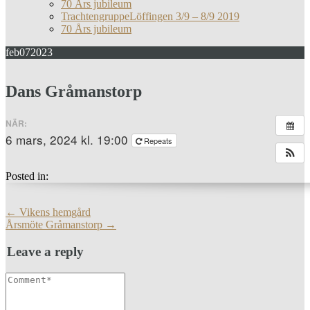
70 Års jubileum
TrachtengruppeLöffingen 3/9 – 8/9 2019
70 Års jubileum
feb
07
2023
Dans Gråmanstorp
NÄR:
6 mars, 2024 kl. 19:00
Repeats
Posted in:
More
←
Vikens hemgård
Articles
Årsmöte Gråmanstorp
→
Leave a reply