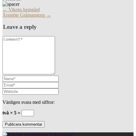
More
←
Vikens hemgård
Articles
Årsmöte Gråmanstorp
→
Leave a reply
Vänligen svara med siffror:
två × 5 =