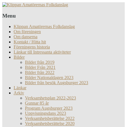
Menu
Klippan Amatörernas Folkdanslag
Om föreningen
Om danserna
Kontakt / Hitta hit
Föreningens historia
Länkar till Intressanta aktiviteter
Bilder
Bilder från 2019
Bilder Från 2021
Bilder från 2022
Bilder Nationaldagen 2023
Bilder från besök Augsburger 2023
Länkar
Arkiv
Verksamhetsplan 2022-2023
Gunnar 85 år
Program Augsburger 2023
Uppvisningsdans 2023
Verksamhetsberättelse 2022
Verksamhetsberättelse 2020