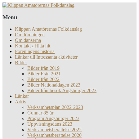
Menu
Klippan Amatörernas Folkdanslag
Om föreningen
Om danserna
Kontakt / Hitta hit
Föreningens historia
Länkar till Intressanta aktiviteter
Bilder
Bilder från 2019
Bilder Från 2021
Bilder från 2022
Bilder Nationaldagen 2023
Bilder från besök Augsburger 2023
Länkar
Arkiv
Verksamhetsplan 2022-2023
Gunnar 85 år
Program Augsburger 2023
Uppvisningsdans 2023
Verksamhetsberättelse 2022
Verksamhetsberättelse 2020