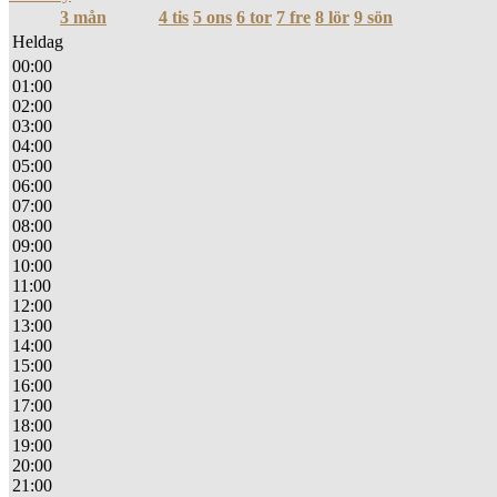
3
mån
4
tis
5
ons
6
tor
7
fre
8
lör
9
sön
Heldag
00:00
01:00
02:00
03:00
04:00
05:00
06:00
07:00
08:00
09:00
10:00
11:00
12:00
13:00
14:00
15:00
16:00
17:00
18:00
19:00
20:00
21:00