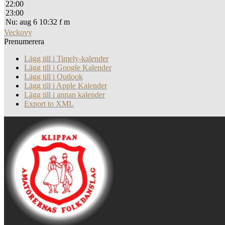
22:00
23:00
Nu: aug 6 10:32 f m
Veckovy
Prenumerera
Lägg till i Timely-kalender
Lägg till i Google Kalender
Lägg till i Outlook
Lägg till i Apple Kalender
Lägg till i annan kalender
Export to XML