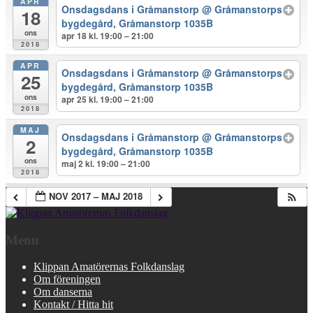
APR
Onsdagsdans i Gråmanstorp
@ Gråmanstorps
18
bygdegård, Gråmanstorp 1035B
ons
apr 18 kl. 19:00 – 21:00
2018
APR
Onsdagsdans i Gråmanstorp
@ Gråmanstorps
25
bygdegård, Gråmanstorp 1035B
ons
apr 25 kl. 19:00 – 21:00
2018
MAJ
Onsdagsdans i Gråmanstorp
@ Gråmanstorps
2
bygdegård, Gråmanstorp 1035B
ons
maj 2 kl. 19:00 – 21:00
2018
NOV 2017 – MAJ 2018
Menu
Klippan Amatörernas Folkdanslag
Om föreningen
Om danserna
Kontakt / Hitta hit