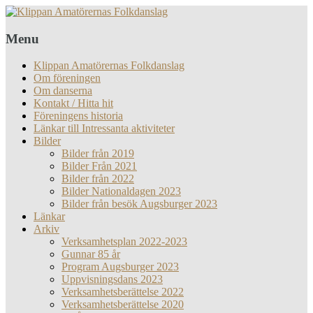
Menu
Klippan Amatörernas Folkdanslag
Om föreningen
Om danserna
Kontakt / Hitta hit
Föreningens historia
Länkar till Intressanta aktiviteter
Bilder
Bilder från 2019
Bilder Från 2021
Bilder från 2022
Bilder Nationaldagen 2023
Bilder från besök Augsburger 2023
Länkar
Arkiv
Verksamhetsplan 2022-2023
Gunnar 85 år
Program Augsburger 2023
Uppvisningsdans 2023
Verksamhetsberättelse 2022
Verksamhetsberättelse 2020