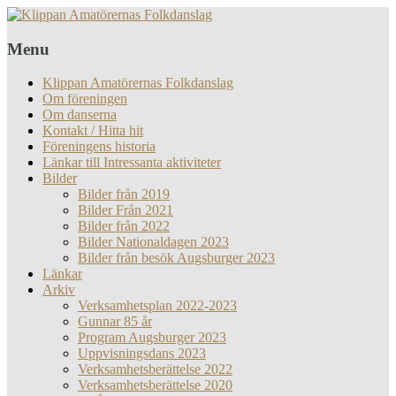
Menu
Klippan Amatörernas Folkdanslag
Om föreningen
Om danserna
Kontakt / Hitta hit
Föreningens historia
Länkar till Intressanta aktiviteter
Bilder
Bilder från 2019
Bilder Från 2021
Bilder från 2022
Bilder Nationaldagen 2023
Bilder från besök Augsburger 2023
Länkar
Arkiv
Verksamhetsplan 2022-2023
Gunnar 85 år
Program Augsburger 2023
Uppvisningsdans 2023
Verksamhetsberättelse 2022
Verksamhetsberättelse 2020