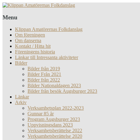
Menu
Klippan Amatörernas Folkdanslag
Om föreningen
Om danserna
Kontakt / Hitta hit
Föreningens historia
Länkar till Intressanta aktiviteter
Bilder
Bilder från 2019
Bilder Från 2021
Bilder från 2022
Bilder Nationaldagen 2023
Bilder från besök Augsburger 2023
Länkar
Arkiv
Verksamhetsplan 2022-2023
Gunnar 85 år
Program Augsburger 2023
Uppvisningsdans 2023
Verksamhetsberättelse 2022
Verksamhetsberättelse 2020