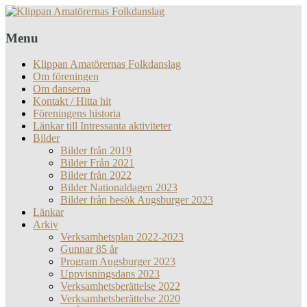
Menu
Klippan Amatörernas Folkdanslag
Om föreningen
Om danserna
Kontakt / Hitta hit
Föreningens historia
Länkar till Intressanta aktiviteter
Bilder
Bilder från 2019
Bilder Från 2021
Bilder från 2022
Bilder Nationaldagen 2023
Bilder från besök Augsburger 2023
Länkar
Arkiv
Verksamhetsplan 2022-2023
Gunnar 85 år
Program Augsburger 2023
Uppvisningsdans 2023
Verksamhetsberättelse 2022
Verksamhetsberättelse 2020