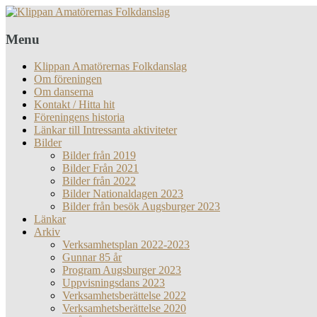
Menu
Klippan Amatörernas Folkdanslag
Om föreningen
Om danserna
Kontakt / Hitta hit
Föreningens historia
Länkar till Intressanta aktiviteter
Bilder
Bilder från 2019
Bilder Från 2021
Bilder från 2022
Bilder Nationaldagen 2023
Bilder från besök Augsburger 2023
Länkar
Arkiv
Verksamhetsplan 2022-2023
Gunnar 85 år
Program Augsburger 2023
Uppvisningsdans 2023
Verksamhetsberättelse 2022
Verksamhetsberättelse 2020