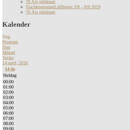
70 Års jubileum
TrachtengruppeLöffingen 3/9 – 8/9 2019
70 Års jubileum
Kalender
Dag
Program
Dag
Månad
Vecka
14 april, 2026
14
tis
Heldag
00:00
01:00
02:00
03:00
04:00
05:00
06:00
07:00
08:00
09:00