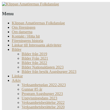
Menu
Klippan Amatörernas Folkdanslag
Om föreningen
Om danserna
Kontakt / Hitta hit
Föreningens historia
Länkar till Intressanta aktiviteter
Bilder
Bilder från 2019
Bilder Från 2021
Bilder från 2022
Bilder Nationaldagen 2023
Bilder från besök Augsburger 2023
Länkar
Arkiv
Verksamhetsplan 2022-2023
Gunnar 85 år
Program Augsburger 2023
Uppvisningsdans 2023
Verksamhetsberättelse 2022
Verksamhetsberättelse 2020