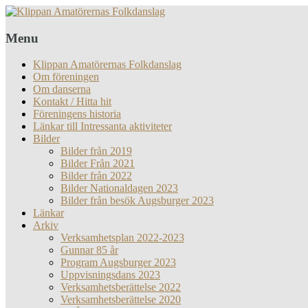
Menu
Klippan Amatörernas Folkdanslag
Om föreningen
Om danserna
Kontakt / Hitta hit
Föreningens historia
Länkar till Intressanta aktiviteter
Bilder
Bilder från 2019
Bilder Från 2021
Bilder från 2022
Bilder Nationaldagen 2023
Bilder från besök Augsburger 2023
Länkar
Arkiv
Verksamhetsplan 2022-2023
Gunnar 85 år
Program Augsburger 2023
Uppvisningsdans 2023
Verksamhetsberättelse 2022
Verksamhetsberättelse 2020