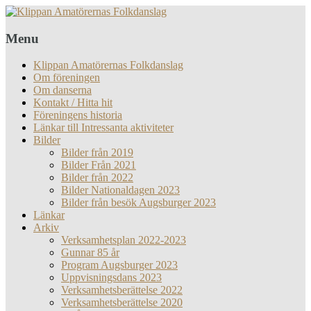
Menu
Klippan Amatörernas Folkdanslag
Om föreningen
Om danserna
Kontakt / Hitta hit
Föreningens historia
Länkar till Intressanta aktiviteter
Bilder
Bilder från 2019
Bilder Från 2021
Bilder från 2022
Bilder Nationaldagen 2023
Bilder från besök Augsburger 2023
Länkar
Arkiv
Verksamhetsplan 2022-2023
Gunnar 85 år
Program Augsburger 2023
Uppvisningsdans 2023
Verksamhetsberättelse 2022
Verksamhetsberättelse 2020