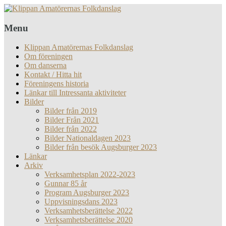
Menu
Klippan Amatörernas Folkdanslag
Om föreningen
Om danserna
Kontakt / Hitta hit
Föreningens historia
Länkar till Intressanta aktiviteter
Bilder
Bilder från 2019
Bilder Från 2021
Bilder från 2022
Bilder Nationaldagen 2023
Bilder från besök Augsburger 2023
Länkar
Arkiv
Verksamhetsplan 2022-2023
Gunnar 85 år
Program Augsburger 2023
Uppvisningsdans 2023
Verksamhetsberättelse 2022
Verksamhetsberättelse 2020