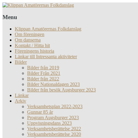
Menu
Klippan Amatörernas Folkdanslag
Om föreningen
Om danserna
Kontakt / Hitta hit
Föreningens historia
Länkar till Intressanta aktiviteter
Bilder
Bilder från 2019
Bilder Från 2021
Bilder från 2022
Bilder Nationaldagen 2023
Bilder från besök Augsburger 2023
Länkar
Arkiv
Verksamhetsplan 2022-2023
Gunnar 85 år
Program Augsburger 2023
Uppvisningsdans 2023
Verksamhetsberättelse 2022
Verksamhetsberättelse 2020