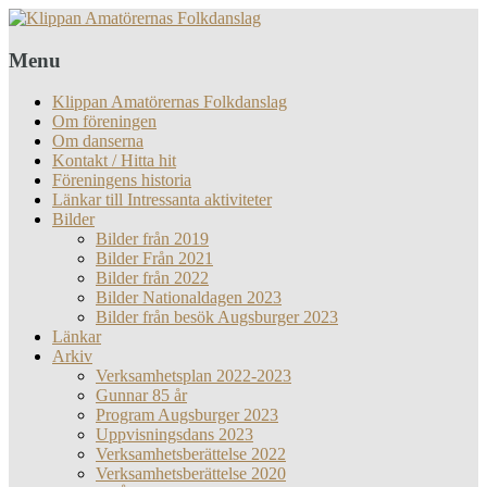
Menu
Klippan Amatörernas Folkdanslag
Om föreningen
Om danserna
Kontakt / Hitta hit
Föreningens historia
Länkar till Intressanta aktiviteter
Bilder
Bilder från 2019
Bilder Från 2021
Bilder från 2022
Bilder Nationaldagen 2023
Bilder från besök Augsburger 2023
Länkar
Arkiv
Verksamhetsplan 2022-2023
Gunnar 85 år
Program Augsburger 2023
Uppvisningsdans 2023
Verksamhetsberättelse 2022
Verksamhetsberättelse 2020