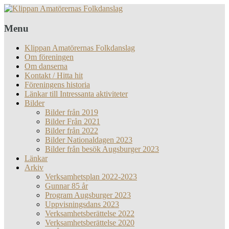
Menu
Klippan Amatörernas Folkdanslag
Om föreningen
Om danserna
Kontakt / Hitta hit
Föreningens historia
Länkar till Intressanta aktiviteter
Bilder
Bilder från 2019
Bilder Från 2021
Bilder från 2022
Bilder Nationaldagen 2023
Bilder från besök Augsburger 2023
Länkar
Arkiv
Verksamhetsplan 2022-2023
Gunnar 85 år
Program Augsburger 2023
Uppvisningsdans 2023
Verksamhetsberättelse 2022
Verksamhetsberättelse 2020