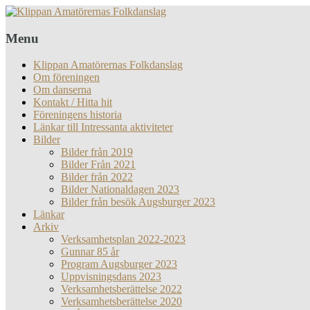
Menu
Klippan Amatörernas Folkdanslag
Om föreningen
Om danserna
Kontakt / Hitta hit
Föreningens historia
Länkar till Intressanta aktiviteter
Bilder
Bilder från 2019
Bilder Från 2021
Bilder från 2022
Bilder Nationaldagen 2023
Bilder från besök Augsburger 2023
Länkar
Arkiv
Verksamhetsplan 2022-2023
Gunnar 85 år
Program Augsburger 2023
Uppvisningsdans 2023
Verksamhetsberättelse 2022
Verksamhetsberättelse 2020