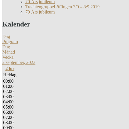
70 Års jubileum
TrachtengruppeLöffingen 3/9 – 8/9 2019
70 Års jubileum
Kalender
Dag
Program
Dag
Månad
Vecka
2 september, 2023
2
lör
Heldag
00:00
01:00
02:00
03:00
04:00
05:00
06:00
07:00
08:00
09:00