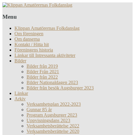
Menu
Klippan Amatörernas Folkdanslag
Om föreningen
Om danserna
Kontakt / Hitta hit
Föreningens historia
Länkar till Intressanta aktiviteter
Bilder
Bilder från 2019
Bilder Från 2021
Bilder från 2022
Bilder Nationaldagen 2023
Bilder från besök Augsburger 2023
Länkar
Arkiv
Verksamhetsplan 2022-2023
Gunnar 85 år
Program Augsburger 2023
Uppvisningsdans 2023
Verksamhetsberättelse 2022
Verksamhetsberättelse 2020