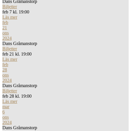
Dans Gråmanstorp
Biljetter
feb 7 kl. 19:00
Läs mer
feb
21
ons
2024
Dans Gråmanstorp
Biljetter
feb 21 kl. 19:00
Läs mer
feb
28
ons
2024
Dans Gråmanstorp
Biljetter
feb 28 kl. 19:00
Läs mer
mar
6
ons
2024
Dans Gråmanstorp