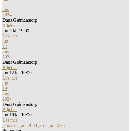
5
ons
2024
Dans Gråmanstorp
Biljetter
jun 5 kl. 19:00
Läs mer
jun
12
ons
2024
Dans Gråmanstorp
Biljetter
jun 12 kl. 19:00
Läs mer
jun
19
ons
2024
Dans Gråmanstorp
Biljetter
jun 19 kl. 19:00
Läs mer
januari – juni 2024
jan – jun 2024
Prenumerera