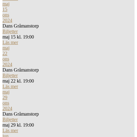
maj
15
ons
2024
Dans Gråmanstorp
Biljetter
maj 15 kl. 19:00
Läs mer
maj
22
ons
2024
Dans Gråmanstorp
Biljetter
maj 22 kl. 19:00
Läs mer
maj
29
ons
2024
Dans Gråmanstorp
Biljetter
maj 29 kl. 19:00
Läs mer
jun