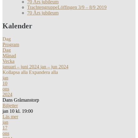
70 Års jubileum
TrachtengruppeLöffingen 3/9 – 8/9 2019
70 Års jubileum
Kalender
Dag
Program
Dag
Månad
Vecka
januari – juni 2024
jan – jun 2024
Kollapsa alla
Expandera alla
jan
10
ons
2024
Dans Gråmanstorp
Biljetter
jan 10 kl. 19:00
Läs mer
jan
17
ons