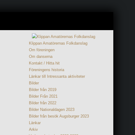
Klippan Amatörernas Folkdanslag
Om föreningen
Om danserna
Kontakt / Hitta hit
Föreningens historia
Länkar till Intressanta aktiviteter
Bilder
Bilder från 2019
Bilder Från 2021
Bilder från 2022
Bilder Nationaldagen 2023
Bilder från besök Augsburger 2023
Länkar
Arkiv