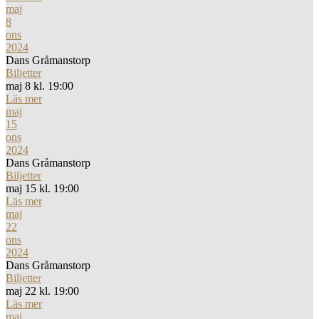
maj
8
ons
2024
Dans Gråmanstorp
Biljetter
maj 8 kl. 19:00
Läs mer
maj
15
ons
2024
Dans Gråmanstorp
Biljetter
maj 15 kl. 19:00
Läs mer
maj
22
ons
2024
Dans Gråmanstorp
Biljetter
maj 22 kl. 19:00
Läs mer
maj