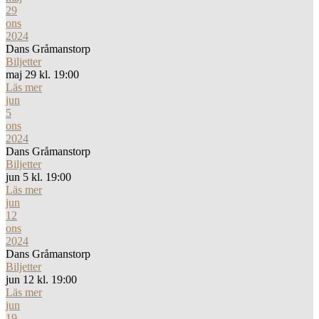
29
ons
2024
Dans Gråmanstorp
Biljetter
maj 29 kl. 19:00
Läs mer
jun
5
ons
2024
Dans Gråmanstorp
Biljetter
jun 5 kl. 19:00
Läs mer
jun
12
ons
2024
Dans Gråmanstorp
Biljetter
jun 12 kl. 19:00
Läs mer
jun
19