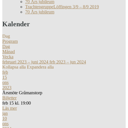
70 Års jubileum
TrachtengruppeLöffingen 3/9 – 8/9 2019
70 Års jubileum
Kalender
Dag
Program
Dag
Månad
Vecka
februari 2023 – juni 2024
feb 2023 – jun 2024
Kollapsa alla
Expandera alla
feb
15
ons
2023
Årsmöte Gråmanstorp
Biljetter
feb 15 kl. 19:00
Läs mer
jan
10
ons