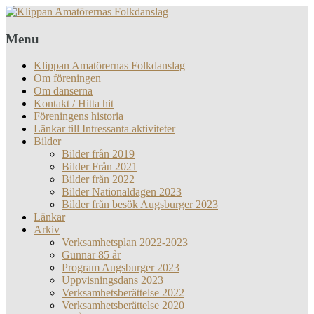
Menu
Klippan Amatörernas Folkdanslag
Om föreningen
Om danserna
Kontakt / Hitta hit
Föreningens historia
Länkar till Intressanta aktiviteter
Bilder
Bilder från 2019
Bilder Från 2021
Bilder från 2022
Bilder Nationaldagen 2023
Bilder från besök Augsburger 2023
Länkar
Arkiv
Verksamhetsplan 2022-2023
Gunnar 85 år
Program Augsburger 2023
Uppvisningsdans 2023
Verksamhetsberättelse 2022
Verksamhetsberättelse 2020