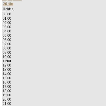
26
sön
Heldag
00:00
01:00
02:00
03:00
04:00
05:00
06:00
07:00
08:00
09:00
10:00
11:00
12:00
13:00
14:00
15:00
16:00
17:00
18:00
19:00
20:00
21:00