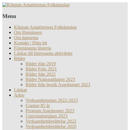
Menu
Klippan Amatörernas Folkdanslag
Om föreningen
Om danserna
Kontakt / Hitta hit
Föreningens historia
Länkar till Intressanta aktiviteter
Bilder
Bilder från 2019
Bilder Från 2021
Bilder från 2022
Bilder Nationaldagen 2023
Bilder från besök Augsburger 2023
Länkar
Arkiv
Verksamhetsplan 2022-2023
Gunnar 85 år
Program Augsburger 2023
Uppvisningsdans 2023
Verksamhetsberättelse 2022
Verksamhetsberättelse 2020