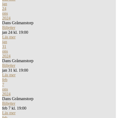
jan
24
ons
2024
Dans Gråmanstorp
Biljetter
jan 24 kl. 19:00
Läs mer
jan
31
ons
2024
Dans Gråmanstorp
Biljetter
jan 31 kl. 19:00
Läs mer
feb
7
ons
2024
Dans Gråmanstorp
Biljetter
feb 7 kl. 19:00
Läs mer
feb