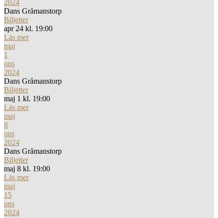
2024
Dans Gråmanstorp
Biljetter
apr 24 kl. 19:00
Läs mer
maj
1
ons
2024
Dans Gråmanstorp
Biljetter
maj 1 kl. 19:00
Läs mer
maj
8
ons
2024
Dans Gråmanstorp
Biljetter
maj 8 kl. 19:00
Läs mer
maj
15
ons
2024