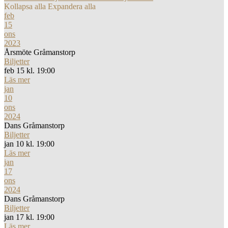
Kollapsa alla
Expandera alla
feb
15
ons
2023
Årsmöte Gråmanstorp
Biljetter
feb 15 kl. 19:00
Läs mer
jan
10
ons
2024
Dans Gråmanstorp
Biljetter
jan 10 kl. 19:00
Läs mer
jan
17
ons
2024
Dans Gråmanstorp
Biljetter
jan 17 kl. 19:00
Läs mer