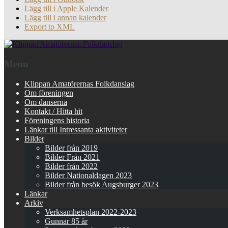
Lägg till i Apple Kalender
Lägg till i annan kalender
Export to XML
Menu
Klippan Amatörernas Folkdanslag
Om föreningen
Om danserna
Kontakt / Hitta hit
Föreningens historia
Länkar till Intressanta aktiviteter
Bilder
Bilder från 2019
Bilder Från 2021
Bilder från 2022
Bilder Nationaldagen 2023
Bilder från besök Augsburger 2023
Länkar
Arkiv
Verksamhetsplan 2022-2023
Gunnar 85 år