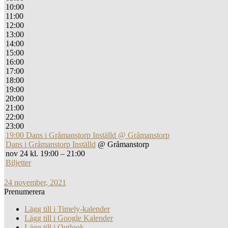
10:00
11:00
12:00
13:00
14:00
15:00
16:00
17:00
18:00
19:00
20:00
21:00
22:00
23:00
19:00
Dans i Gråmanstorp Inställd
@ Gråmanstorp
Dans i Gråmanstorp Inställd
@ Gråmanstorp
nov 24 kl. 19:00 – 21:00
Biljetter
24 november, 2021
Prenumerera
Lägg till i Timely-kalender
Lägg till i Google Kalender
Lägg till i Outlook