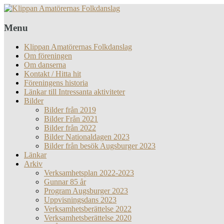
Menu
Klippan Amatörernas Folkdanslag
Om föreningen
Om danserna
Kontakt / Hitta hit
Föreningens historia
Länkar till Intressanta aktiviteter
Bilder
Bilder från 2019
Bilder Från 2021
Bilder från 2022
Bilder Nationaldagen 2023
Bilder från besök Augsburger 2023
Länkar
Arkiv
Verksamhetsplan 2022-2023
Gunnar 85 år
Program Augsburger 2023
Uppvisningsdans 2023
Verksamhetsberättelse 2022
Verksamhetsberättelse 2020