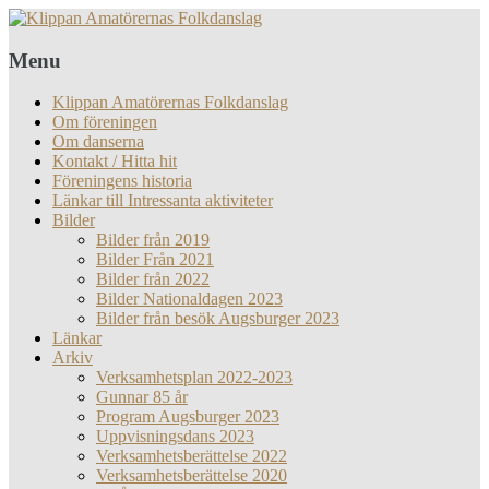
Menu
Klippan Amatörernas Folkdanslag
Om föreningen
Om danserna
Kontakt / Hitta hit
Föreningens historia
Länkar till Intressanta aktiviteter
Bilder
Bilder från 2019
Bilder Från 2021
Bilder från 2022
Bilder Nationaldagen 2023
Bilder från besök Augsburger 2023
Länkar
Arkiv
Verksamhetsplan 2022-2023
Gunnar 85 år
Program Augsburger 2023
Uppvisningsdans 2023
Verksamhetsberättelse 2022
Verksamhetsberättelse 2020