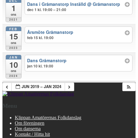
DEC
Dans i Gråmanstorp Inställd
@ Gråmanstorp
1
dec 1 kl. 19:00 – 21:00
ons
2021
FEB
Årsmöte Gråmanstorp
15
feb 15 kl. 19:00
ons
2023
JAN
Dans Gråmanstorp
10
jan 10 kl. 19:00
ons
2024
JUN 2019 – JAN 2024
Menu
Klippan Amatörernas Folkdanslag
Om föreningen
Om danserna
Kontakt / Hitta hit