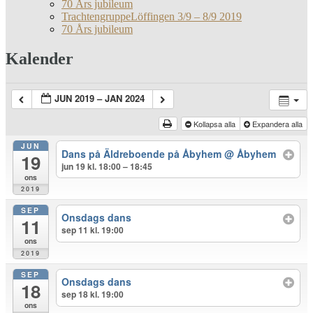
70 Års jubileum
TrachtengruppeLöffingen 3/9 – 8/9 2019
70 Års jubileum
Kalender
JUN 2019 – JAN 2024
Kollapsa alla
Expandera alla
JUN
Dans på Äldreboende på Åbyhem
@ Åbyhem
19
jun 19 kl. 18:00 – 18:45
ons
2019
SEP
Onsdags dans
11
sep 11 kl. 19:00
ons
2019
SEP
Onsdags dans
18
sep 18 kl. 19:00
ons