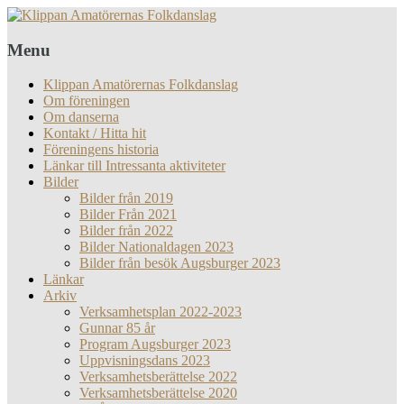
Menu
Klippan Amatörernas Folkdanslag
Om föreningen
Om danserna
Kontakt / Hitta hit
Föreningens historia
Länkar till Intressanta aktiviteter
Bilder
Bilder från 2019
Bilder Från 2021
Bilder från 2022
Bilder Nationaldagen 2023
Bilder från besök Augsburger 2023
Länkar
Arkiv
Verksamhetsplan 2022-2023
Gunnar 85 år
Program Augsburger 2023
Uppvisningsdans 2023
Verksamhetsberättelse 2022
Verksamhetsberättelse 2020