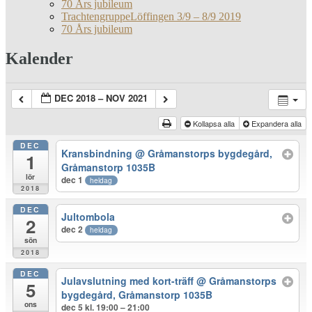
70 Års jubileum
TrachtengruppeLöffingen 3/9 – 8/9 2019
70 Års jubileum
Kalender
DEC 2018 – NOV 2021
Kollapsa alla
Expandera alla
DEC
Kransbindning
@ Gråmanstorps bygdegård,
1
Gråmanstorp 1035B
lör
dec 1
heldag
2018
DEC
Jultombola
2
dec 2
heldag
sön
2018
DEC
Julavslutning med kort-träff
@ Gråmanstorps
5
bygdegård, Gråmanstorp 1035B
ons
dec 5 kl. 19:00 – 21:00