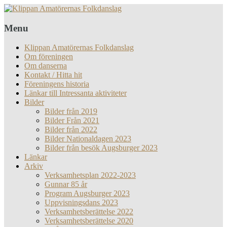
Menu
Klippan Amatörernas Folkdanslag
Om föreningen
Om danserna
Kontakt / Hitta hit
Föreningens historia
Länkar till Intressanta aktiviteter
Bilder
Bilder från 2019
Bilder Från 2021
Bilder från 2022
Bilder Nationaldagen 2023
Bilder från besök Augsburger 2023
Länkar
Arkiv
Verksamhetsplan 2022-2023
Gunnar 85 år
Program Augsburger 2023
Uppvisningsdans 2023
Verksamhetsberättelse 2022
Verksamhetsberättelse 2020