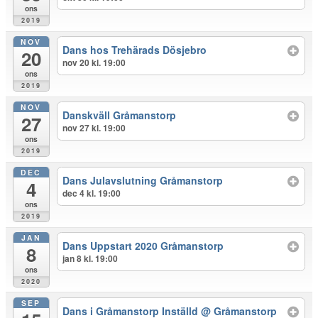
ons
2019
NOV
Dans hos Trehärads Dösjebro
20
nov 20 kl. 19:00
ons
2019
NOV
Danskväll Gråmanstorp
27
nov 27 kl. 19:00
ons
2019
DEC
Dans Julavslutning Gråmanstorp
4
dec 4 kl. 19:00
ons
2019
JAN
Dans Uppstart 2020 Gråmanstorp
8
jan 8 kl. 19:00
ons
2020
SEP
Dans i Gråmanstorp Inställd
@ Gråmanstorp