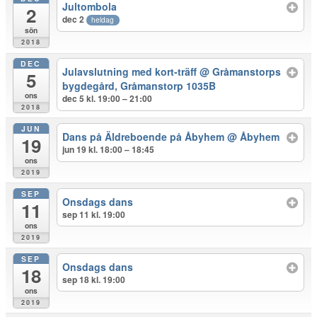
Jultombola
2
dec 2
heldag
sön
2018
DEC
Julavslutning med kort-träff
@ Gråmanstorps
5
bygdegård, Gråmanstorp 1035B
ons
dec 5 kl. 19:00 – 21:00
2018
JUN
Dans på Äldreboende på Åbyhem
@ Åbyhem
19
jun 19 kl. 18:00 – 18:45
ons
2019
SEP
Onsdags dans
11
sep 11 kl. 19:00
ons
2019
SEP
Onsdags dans
18
sep 18 kl. 19:00
ons
2019