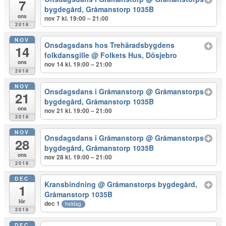
7
bygdegård, Gråmanstorp 1035B
ons
nov 7 kl. 19:00 – 21:00
2018
NOV
Onsdagsdans hos Trehäradsbygdens
14
folkdansgille
@ Folkets Hus, Dösjebro
ons
nov 14 kl. 19:00 – 21:00
2018
NOV
Onsdagsdans i Gråmanstorp
@ Gråmanstorps
21
bygdegård, Gråmanstorp 1035B
ons
nov 21 kl. 19:00 – 21:00
2018
NOV
Onsdagsdans i Gråmanstorp
@ Gråmanstorps
28
bygdegård, Gråmanstorp 1035B
ons
nov 28 kl. 19:00 – 21:00
2018
DEC
Kransbindning
@ Gråmanstorps bygdegård,
1
Gråmanstorp 1035B
lör
dec 1
heldag
2018
DEC