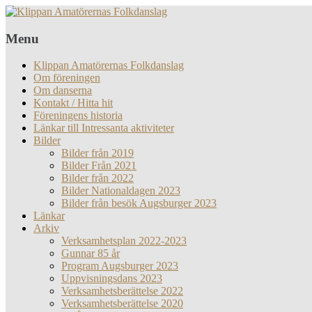
Menu
Klippan Amatörernas Folkdanslag
Om föreningen
Om danserna
Kontakt / Hitta hit
Föreningens historia
Länkar till Intressanta aktiviteter
Bilder
Bilder från 2019
Bilder Från 2021
Bilder från 2022
Bilder Nationaldagen 2023
Bilder från besök Augsburger 2023
Länkar
Arkiv
Verksamhetsplan 2022-2023
Gunnar 85 år
Program Augsburger 2023
Uppvisningsdans 2023
Verksamhetsberättelse 2022
Verksamhetsberättelse 2020