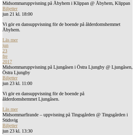
Midsommaruppvisning på Åbyhem i Klippan
@ Åbyhem, Klippan
Biljetter
jun 21 kl. 18:00
Vi gör en dansuppvisning för de boende på ålderdomshemmet
Åbyhem.
Läs mer
jun
23
fre
2017
Midsommaruppvisning på Ljungåsen i Östra Ljungby
@ Ljungåsen,
Östra Ljungby
Biljetter
jun 23 kl. 11:00
Vi gör en dansuppvisning för de boende på
ålderdomshemmet Ljungåsen.
Läs mer
Midsommarfirande – uppvisning på Tingsgården
@ Tingsgården i
Stidsvig
Biljetter
jun 23 kl. 13:30