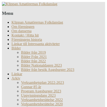
Menu
Klippan Amatörernas Folkdanslag
Om föreningen
Om danserna
Kontakt / Hitta hit
Föreningens historia
Länkar till Intressanta aktiviteter
Bilder
Bilder från 2019
Bilder Från 2021
Bilder från 2022
Bilder Nationaldagen 2023
Bilder från besök Augsburger 2023
Länkar
Arkiv
Verksamhetsplan 2022-2023
Gunnar 85 år
Program Augsburger 2023
Uppvisningsdans 2023
Verksamhetsberättelse 2022
Verksamhetsberättelse 2020