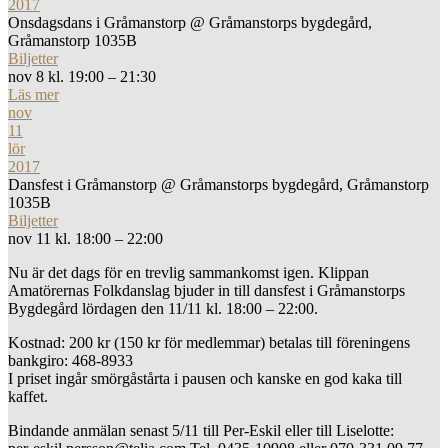
2017
Onsdagsdans i Gråmanstorp
@ Gråmanstorps bygdegård,
Gråmanstorp 1035B
Biljetter
nov 8 kl. 19:00 – 21:30
Läs mer
nov
11
lör
2017
Dansfest i Gråmanstorp
@ Gråmanstorps bygdegård, Gråmanstorp
1035B
Biljetter
nov 11 kl. 18:00 – 22:00
Nu är det dags för en trevlig sammankomst igen. Klippan
Amatörernas Folkdanslag bjuder in till dansfest i Gråmanstorps
Bygdegård lördagen den 11/11 kl. 18:00 – 22:00.
Kostnad: 200 kr (150 kr för medlemmar) betalas till föreningens
bankgiro: 468-8933
I priset ingår smörgåstårta i pausen och kanske en god kaka till
kaffet.
Bindande anmälan senast 5/11 till Per-Eskil eller till Liselotte: