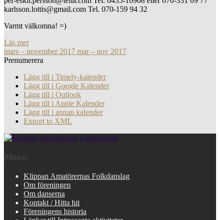
per-eskil.persson@telia.com Tel. 0435-10908 eller 070-331 09 77
karlsson.lottis@gmail.com Tel. 070-159 94 32
Varmt välkomna! =)
Läs mer
mars – november 2017
mar – nov 2017
Prenumerera
Lägg till i Timely-kalender
Lägg till i Google Kalender
Lägg till i Outlook
Lägg till i Apple Kalender
Lägg till i annan kalender
Export to XML
Menu
Klippan Amatörernas Folkdanslag
Om föreningen
Om danserna
Kontakt / Hitta hit
Föreningens historia