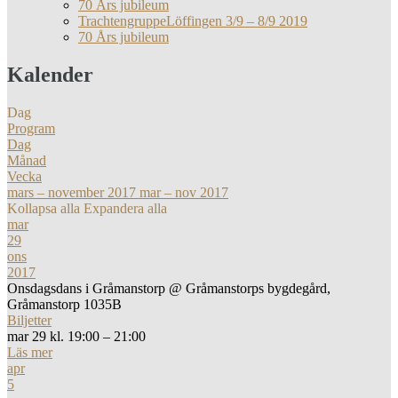
70 Års jubileum
TrachtengruppeLöffingen 3/9 – 8/9 2019
70 Års jubileum
Kalender
Dag
Program
Dag
Månad
Vecka
mars – november 2017
mar – nov 2017
Kollapsa alla
Expandera alla
mar
29
ons
2017
Onsdagsdans i Gråmanstorp
@ Gråmanstorps bygdegård,
Gråmanstorp 1035B
Biljetter
mar 29 kl. 19:00 – 21:00
Läs mer
apr
5