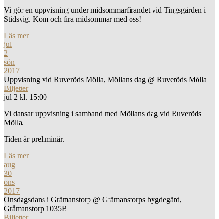
Vi gör en uppvisning under midsommarfirandet vid Tingsgården i
Stidsvig. Kom och fira midsommar med oss!
Läs mer
jul
2
sön
2017
Uppvisning vid Ruveröds Mölla, Möllans dag
@ Ruveröds Mölla
Biljetter
jul 2 kl. 15:00
Vi dansar uppvisning i samband med Möllans dag vid Ruveröds
Mölla.
Tiden är preliminär.
Läs mer
aug
30
ons
2017
Onsdagsdans i Gråmanstorp
@ Gråmanstorps bygdegård,
Gråmanstorp 1035B
Biljetter