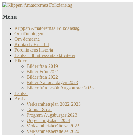
Menu
Klippan Amatörernas Folkdanslag
Om föreningen
Om danserna
Kontakt / Hitta hit
Föreningens historia
Länkar till Intressanta aktiviteter
Bilder
Bilder från 2019
Bilder Från 2021
Bilder från 2022
Bilder Nationaldagen 2023
Bilder från besök Augsburger 2023
Länkar
Arkiv
Verksamhetsplan 2022-2023
Gunnar 85 år
Program Augsburger 2023
Uppvisningsdans 2023
Verksamhetsberättelse 2022
Verksamhetsberättelse 2020