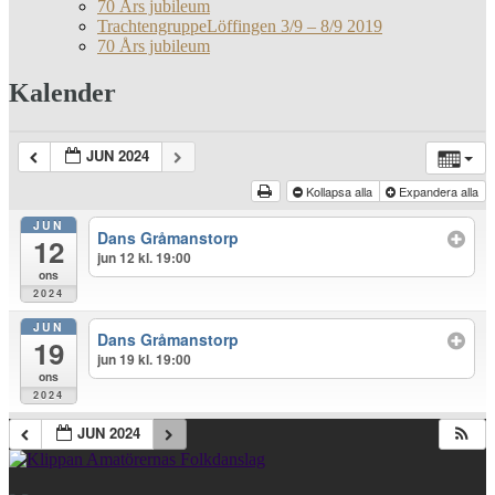
70 Års jubileum
TrachtengruppeLöffingen 3/9 – 8/9 2019
70 Års jubileum
Kalender
JUN 2024
Kollapsa alla
Expandera alla
JUN
Dans Gråmanstorp
12
jun 12 kl. 19:00
ons
2024
JUN
Dans Gråmanstorp
19
jun 19 kl. 19:00
ons
2024
JUN 2024