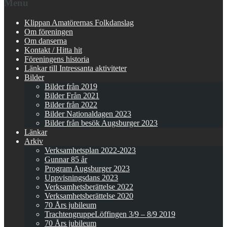
Menu
Klippan Amatörernas Folkdanslag
Om föreningen
Om danserna
Kontakt / Hitta hit
Föreningens historia
Länkar till Intressanta aktiviteter
Bilder
Bilder från 2019
Bilder Från 2021
Bilder från 2022
Bilder Nationaldagen 2023
Bilder från besök Augsburger 2023
Länkar
Arkiv
Verksamhetsplan 2022-2023
Gunnar 85 år
Program Augsburger 2023
Uppvisningsdans 2023
Verksamhetsberättelse 2022
Verksamhetsberättelse 2020
70 Års jubileum
TrachtengruppeLöffingen 3/9 – 8/9 2019
70 Års jubileum