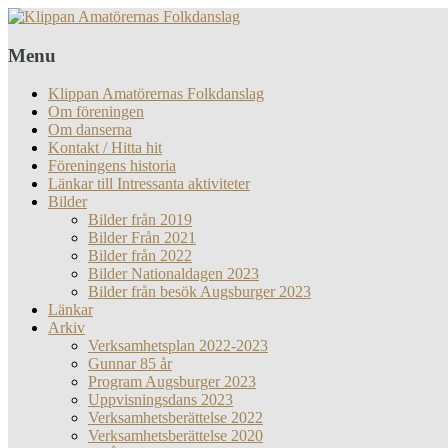
Menu
Klippan Amatörernas Folkdanslag
Om föreningen
Om danserna
Kontakt / Hitta hit
Föreningens historia
Länkar till Intressanta aktiviteter
Bilder
Bilder från 2019
Bilder Från 2021
Bilder från 2022
Bilder Nationaldagen 2023
Bilder från besök Augsburger 2023
Länkar
Arkiv
Verksamhetsplan 2022-2023
Gunnar 85 år
Program Augsburger 2023
Uppvisningsdans 2023
Verksamhetsberättelse 2022
Verksamhetsberättelse 2020