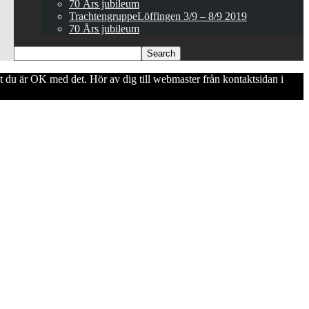
70 Års jubileum
TrachtengruppeLöffingen 3/9 – 8/9 2019
70 Års jubileum
att du är OK med det. Hör av dig till webmaster från kontaktsidan i