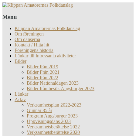
Menu
Klippan Amatörernas Folkdanslag
Om föreningen
Om danserna
Kontakt / Hitta hit
Föreningens historia
Länkar till Intressanta aktiviteter
Bilder
Bilder från 2019
Bilder Från 2021
Bilder från 2022
Bilder Nationaldagen 2023
Bilder från besök Augsburger 2023
Länkar
Arkiv
Verksamhetsplan 2022-2023
Gunnar 85 år
Program Augsburger 2023
Uppvisningsdans 2023
Verksamhetsberättelse 2022
Verksamhetsberättelse 2020