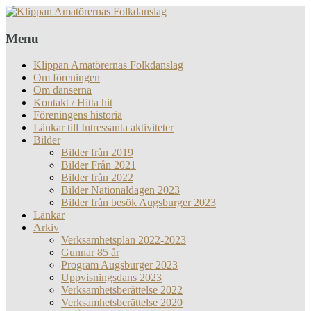
Menu
Klippan Amatörernas Folkdanslag
Om föreningen
Om danserna
Kontakt / Hitta hit
Föreningens historia
Länkar till Intressanta aktiviteter
Bilder
Bilder från 2019
Bilder Från 2021
Bilder från 2022
Bilder Nationaldagen 2023
Bilder från besök Augsburger 2023
Länkar
Arkiv
Verksamhetsplan 2022-2023
Gunnar 85 år
Program Augsburger 2023
Uppvisningsdans 2023
Verksamhetsberättelse 2022
Verksamhetsberättelse 2020