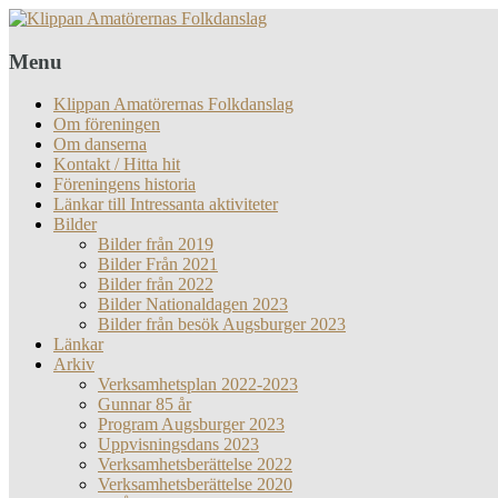
Menu
Klippan Amatörernas Folkdanslag
Om föreningen
Om danserna
Kontakt / Hitta hit
Föreningens historia
Länkar till Intressanta aktiviteter
Bilder
Bilder från 2019
Bilder Från 2021
Bilder från 2022
Bilder Nationaldagen 2023
Bilder från besök Augsburger 2023
Länkar
Arkiv
Verksamhetsplan 2022-2023
Gunnar 85 år
Program Augsburger 2023
Uppvisningsdans 2023
Verksamhetsberättelse 2022
Verksamhetsberättelse 2020