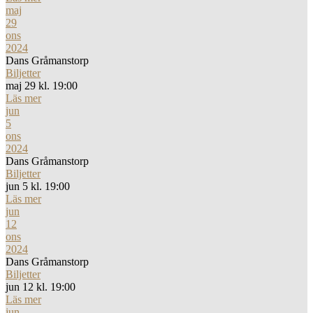
maj
29
ons
2024
Dans Gråmanstorp
Biljetter
maj 29 kl. 19:00
Läs mer
jun
5
ons
2024
Dans Gråmanstorp
Biljetter
jun 5 kl. 19:00
Läs mer
jun
12
ons
2024
Dans Gråmanstorp
Biljetter
jun 12 kl. 19:00
Läs mer
jun