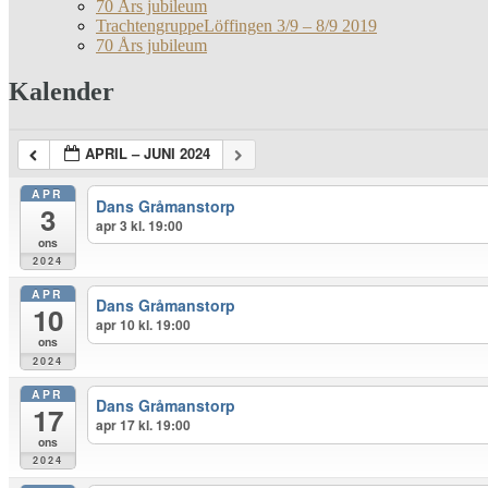
70 Års jubileum
TrachtengruppeLöffingen 3/9 – 8/9 2019
70 Års jubileum
Kalender
APRIL – JUNI 2024
APR
Dans Gråmanstorp
3
apr 3 kl. 19:00
ons
2024
APR
Dans Gråmanstorp
10
apr 10 kl. 19:00
ons
2024
APR
Dans Gråmanstorp
17
apr 17 kl. 19:00
ons
2024