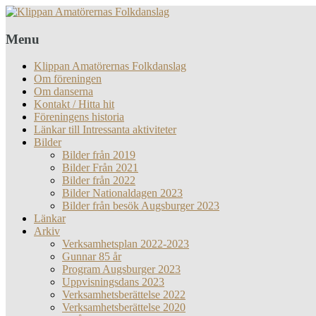
Menu
Klippan Amatörernas Folkdanslag
Om föreningen
Om danserna
Kontakt / Hitta hit
Föreningens historia
Länkar till Intressanta aktiviteter
Bilder
Bilder från 2019
Bilder Från 2021
Bilder från 2022
Bilder Nationaldagen 2023
Bilder från besök Augsburger 2023
Länkar
Arkiv
Verksamhetsplan 2022-2023
Gunnar 85 år
Program Augsburger 2023
Uppvisningsdans 2023
Verksamhetsberättelse 2022
Verksamhetsberättelse 2020