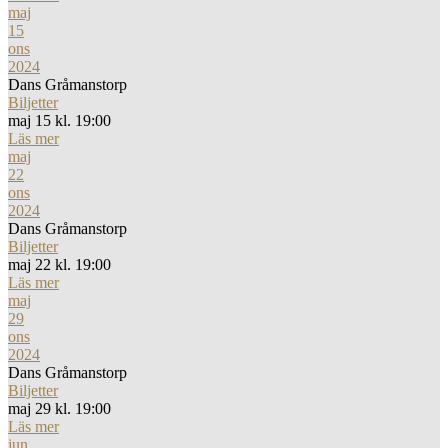
maj
15
ons
2024
Dans Gråmanstorp
Biljetter
maj 15 kl. 19:00
Läs mer
maj
22
ons
2024
Dans Gråmanstorp
Biljetter
maj 22 kl. 19:00
Läs mer
maj
29
ons
2024
Dans Gråmanstorp
Biljetter
maj 29 kl. 19:00
Läs mer
jun