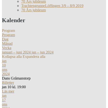
70 Års jubileum
TrachtengruppeLöffingen 3/9 – 8/9 2019
70 Års jubileum
Kalender
Program
Program
Dag
Månad
Vecka
januari – juni 2024
jan – jun 2024
Kollapsa alla
Expandera alla
jan
10
ons
2024
Dans Gråmanstorp
Biljetter
jan 10 kl. 19:00
Läs mer
jan
17
ons