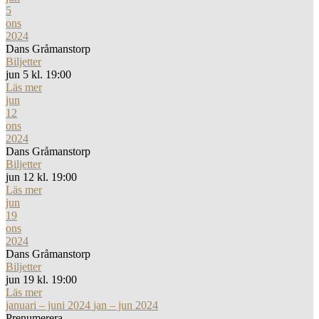
5
ons
2024
Dans Gråmanstorp
Biljetter
jun 5 kl. 19:00
Läs mer
jun
12
ons
2024
Dans Gråmanstorp
Biljetter
jun 12 kl. 19:00
Läs mer
jun
19
ons
2024
Dans Gråmanstorp
Biljetter
jun 19 kl. 19:00
Läs mer
januari – juni 2024
jan – jun 2024
Prenumerera