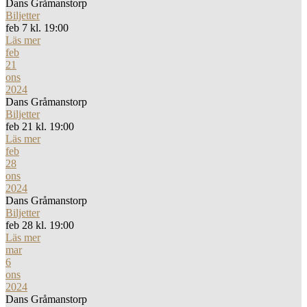
Dans Gråmanstorp
Biljetter
feb 7 kl. 19:00
Läs mer
feb
21
ons
2024
Dans Gråmanstorp
Biljetter
feb 21 kl. 19:00
Läs mer
feb
28
ons
2024
Dans Gråmanstorp
Biljetter
feb 28 kl. 19:00
Läs mer
mar
6
ons
2024
Dans Gråmanstorp