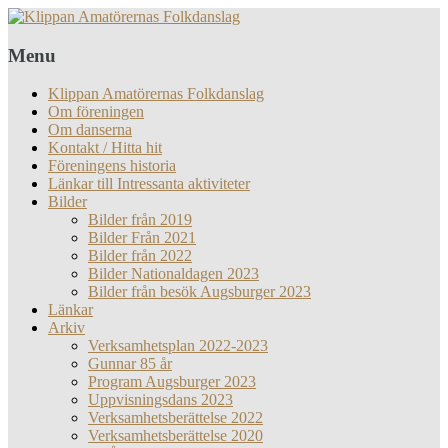
Menu
Klippan Amatörernas Folkdanslag
Om föreningen
Om danserna
Kontakt / Hitta hit
Föreningens historia
Länkar till Intressanta aktiviteter
Bilder
Bilder från 2019
Bilder Från 2021
Bilder från 2022
Bilder Nationaldagen 2023
Bilder från besök Augsburger 2023
Länkar
Arkiv
Verksamhetsplan 2022-2023
Gunnar 85 år
Program Augsburger 2023
Uppvisningsdans 2023
Verksamhetsberättelse 2022
Verksamhetsberättelse 2020