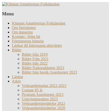
Menu
Klippan Amatörernas Folkdanslag
Om föreningen
Om danserna
Kontakt / Hitta hit
Föreningens historia
Länkar till Intressanta aktiviteter
Bilder
Bilder från 2019
Bilder Från 2021
Bilder från 2022
Bilder Nationaldagen 2023
Bilder från besök Augsburger 2023
Länkar
Arkiv
Verksamhetsplan 2022-2023
Gunnar 85 år
Program Augsburger 2023
Uppvisningsdans 2023
Verksamhetsberättelse 2022
Verksamhetsberättelse 2020