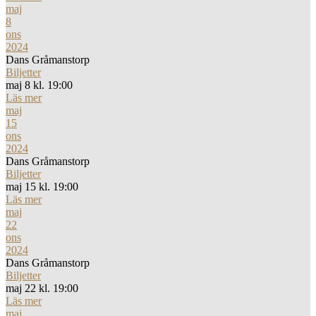
maj
8
ons
2024
Dans Gråmanstorp
Biljetter
maj 8 kl. 19:00
Läs mer
maj
15
ons
2024
Dans Gråmanstorp
Biljetter
maj 15 kl. 19:00
Läs mer
maj
22
ons
2024
Dans Gråmanstorp
Biljetter
maj 22 kl. 19:00
Läs mer
maj