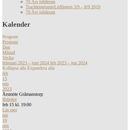
70 Års jubileum
TrachtengruppeLöffingen 3/9 – 8/9 2019
70 Års jubileum
Kalender
Program
Program
Dag
Månad
Vecka
februari 2023 – juni 2024
feb 2023 – jun 2024
Kollapsa alla
Expandera alla
feb
15
ons
2023
Årsmöte Gråmanstorp
Biljetter
feb 15 kl. 19:00
Läs mer
jan
10
ons