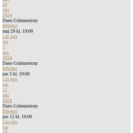
29
ons
2024
Dans Gråmanstorp
Biljetter
maj 29 kl. 19:00
Läs mer
jun
5
ons
2024
Dans Gråmanstorp
Biljetter
jun 5 kl. 19:00
Läs mer
jun
12
ons
2024
Dans Gråmanstorp
Biljetter
jun 12 kl. 19:00
Läs mer
jun
19